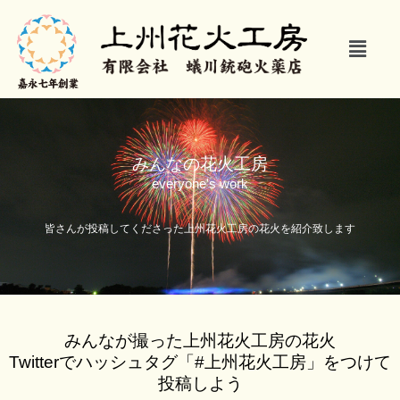
内
容
メ
を
ニ
ス
ュ
キ
ー
ッ
プ
みんなの花火工房
everyone's work
皆さんが投稿してくださった上州花火工房の花火を紹介致します
みんなが撮った上州花火工房の花火
Twitterでハッシュタグ「#上州花火工房」をつけて
投稿しよう