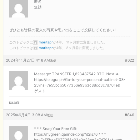
匿名
無効
ぜひとも皆様の花火の写真や思い出をここで投稿してください！
このトピックは
moritapr
が4年、 11ヶ月前に変更しました。
このトピックは
moritapr
が4年、 8ヶ月前に変更しました。
2024年11月27日 4:18 AM
#622
返信
Message: TRANSFER 1,823487542 BTC. Next =>
https://telegra.ph/Go-to-your-personal-cabinet-08-
25?hs=7e55bcb5077356e93b3c88cc3c7d701e&
ゲスト
ixsbr8
2025年6月4日 3:08 AM
#846
返信
* * * Snag Your Free Gift:
https://hygreen.qa/index.php?d2ls76 * * *
hs=7e55bcb5077356e93b3c88cc3c7d701e* ххх*