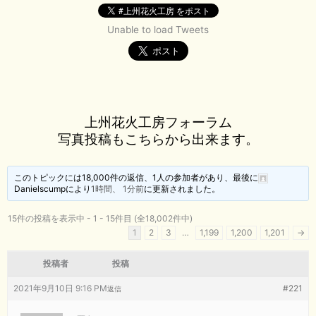
Unable to load Tweets
上州花火工房フォーラム
写真投稿もこちらから出来ます。
このトピックには18,000件の返信、1人の参加者があり、最後に
Danielscump
により
1時間、 1分前
に更新されました。
15件の投稿を表示中 - 1 - 15件目 (全18,002件中)
1
2
3
…
1,199
1,200
1,201
→
投稿者
投稿
2021年9月10日 9:16 PM
#221
返信