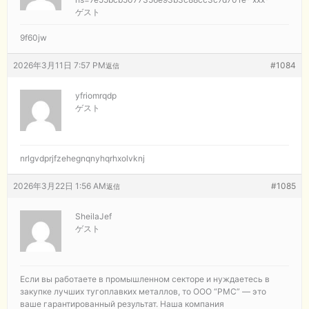
ゲスト
9f60jw
2026年3月11日 7:57 PM
#1084
返信
yfriomrqdp
ゲスト
nrlgvdprjfzehegnqnyhqrhxolvknj
2026年3月22日 1:56 AM
#1085
返信
SheilaJef
ゲスト
Если вы работаете в промышленном секторе и нуждаетесь в
закупке лучших тугоплавких металлов, то ООО “РМС” — это
ваше гарантированный результат. Наша компания