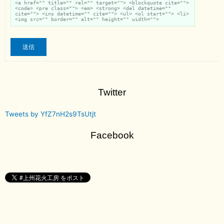
<a href="" title="" rel="" target=""> <blockquote cite="">
<code> <pre class=""> <em> <strong> <del datetime=""
cite=""> <ins datetime="" cite=""> <ul> <ol start=""> <li>
<img src="" border="" alt="" height="" width="">
送信
Twitter
Tweets by YfZ7nH2s9TsUtjt
Facebook