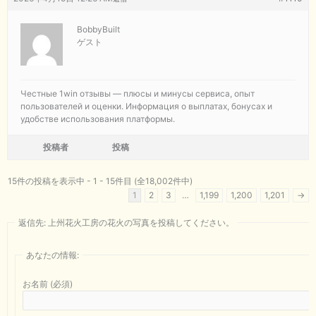
BobbyBuilt
ゲスト
Честные
1win отзывы — плюсы и минусы сервиса, опыт
пользователей и оценки. Информация о выплатах, бонусах и
удобстве использования платформы.
投稿者
投稿
15件の投稿を表示中 - 1 - 15件目 (全18,002件中)
1
2
3
…
1,199
1,200
1,201
→
返信先: 上州花火工房の花火の写真を投稿してください。
あなたの情報:
お名前 (必須)