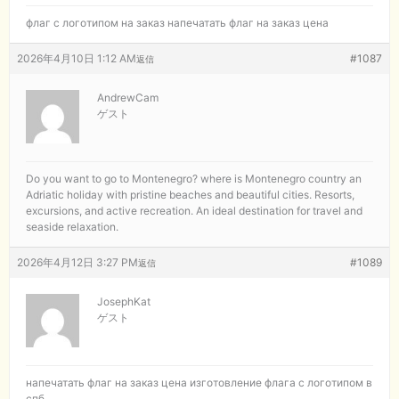
флаг с логотипом на заказ
напечатать флаг на заказ цена
2026年4月10日 1:12 AM
#1087
返信
AndrewCam
ゲスト
Do you want to go to Montenegro?
where is Montenegro country an
Adriatic holiday with pristine beaches and beautiful cities. Resorts,
excursions, and active recreation. An ideal destination for travel and
seaside relaxation.
2026年4月12日 3:27 PM
#1089
返信
JosephKat
ゲスト
напечатать флаг на заказ цена
изготовление флага с логотипом в
спб