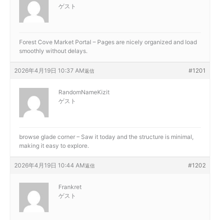
ゲスト
Forest Cove Market Portal – Pages are nicely organized and load
smoothly without delays.
2026年4月19日 10:37 AM
#1201
返信
RandomNameKizit
ゲスト
browse glade corner – Saw it today and the structure is minimal,
making it easy to explore.
2026年4月19日 10:44 AM
#1202
返信
Frankret
ゲスト