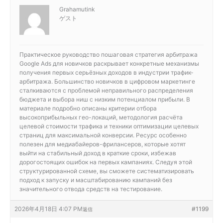
Grahamutink
ゲスト
Практическое руководство
пошаговая стратегия арбитража
Google Ads для новичков раскрывает конкретные механизмы
получения первых серьёзных доходов в индустрии трафик-
арбитража. Большинство новичков в цифровом маркетинге
сталкиваются с проблемой неправильного распределения
бюджета и выбора ниш с низким потенциалом прибыли. В
материале подробно описаны критерии отбора
высокоприбыльных гео-локаций, методология расчёта
целевой стоимости трафика и техники оптимизации целевых
страниц для максимальной конверсии. Ресурс особенно
полезен для медиабайеров-фрилансеров, которые хотят
выйти на стабильный доход в краткие сроки, избежав
дорогостоящих ошибок на первых кампаниях. Следуя этой
структурированной схеме, вы сможете систематизировать
подход к запуску и масштабированию кампаний без
значительного отвода средств на тестирование.
2026年4月18日 4:07 PM
#1199
返信