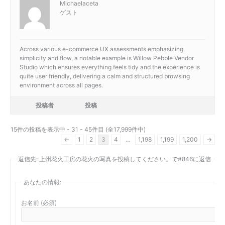
Michaelaceta
ゲスト
Across various e-commerce UX assessments emphasizing
simplicity and flow, a notable example is
Willow Pebble Vendor
Studio which ensures everything feels tidy and the experience is
quite user friendly, delivering a calm and structured browsing
environment across all pages.
投稿者
投稿
15件の投稿を表示中 - 31 - 45件目 (全17,999件中)
←
1
2
3
4
…
1,198
1,199
1,200
→
返信先: 上州花火工房の花火の写真を投稿してください。で#846に返信
あなたの情報:
お名前 (必須)