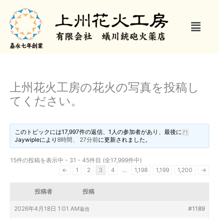
内
容
メ
を
ニ
ス
ュ
キ
ー
ッ
プ
上州花火工房の花火の写真を投稿し
てください。
このトピックには17,997件の返信、1人の参加者があり、最後に
Jaywiple
により
8時間、 27分前
に更新されました。
15件の投稿を表示中 - 31 - 45件目 (全17,999件中)
←
1
2
3
4
…
1,198
1,199
1,200
→
投稿者
投稿
2026年4月18日 1:01 AM
#1189
返信