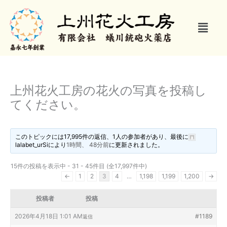
内
容
メ
を
ニ
ス
ュ
キ
ー
ッ
プ
上州花火工房の花火の写真を投稿し
てください。
このトピックには17,995件の返信、1人の参加者があり、最後に
lalabet_urSi
により
1時間、 48分前
に更新されました。
15件の投稿を表示中 - 31 - 45件目 (全17,997件中)
←
1
2
3
4
…
1,198
1,199
1,200
→
投稿者
投稿
2026年4月18日 1:01 AM
#1189
返信