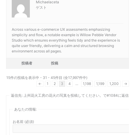
Michaelaceta
ゲスト
Across various e-commerce UX assessments emphasizing
simplicity and flow, a notable example is
Willow Pebble Vendor
Studio which ensures everything feels tidy and the experience is
quite user friendly, delivering a calm and structured browsing
environment across all pages.
投稿者
投稿
15件の投稿を表示中 - 31 - 45件目 (全17,997件中)
←
1
2
3
4
…
1,198
1,199
1,200
→
返信先: 上州花火工房の花火の写真を投稿してください。で#1084に返信
あなたの情報:
お名前 (必須)