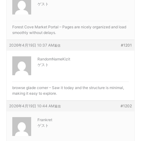
ゲスト
Forest Cove Market Portal – Pages are nicely organized and load
smoothly without delays.
2026年4月19日 10:37 AM
#1201
返信
RandomNameKizit
ゲスト
browse glade corner – Saw it today and the structure is minimal,
making it easy to explore.
2026年4月19日 10:44 AM
#1202
返信
Frankret
ゲスト