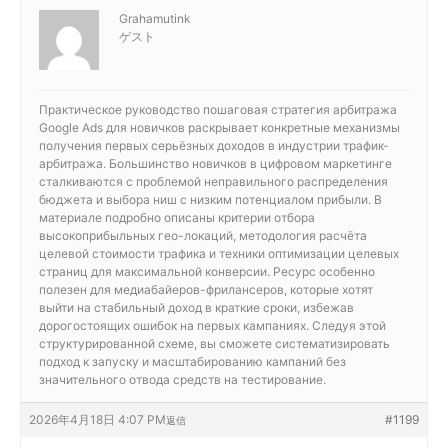
Grahamutink
ゲスト
Практическое руководство
пошаговая стратегия арбитража
Google Ads для новичков раскрывает конкретные механизмы
получения первых серьёзных доходов в индустрии трафик-
арбитража. Большинство новичков в цифровом маркетинге
сталкиваются с проблемой неправильного распределения
бюджета и выбора ниш с низким потенциалом прибыли. В
материале подробно описаны критерии отбора
высокоприбыльных гео-локаций, методология расчёта
целевой стоимости трафика и техники оптимизации целевых
страниц для максимальной конверсии. Ресурс особенно
полезен для медиабайеров-фрилансеров, которые хотят
выйти на стабильный доход в краткие сроки, избежав
дорогостоящих ошибок на первых кампаниях. Следуя этой
структурированной схеме, вы сможете систематизировать
подход к запуску и масштабированию кампаний без
значительного отвода средств на тестирование.
2026年4月18日 4:07 PM
#1199
返信