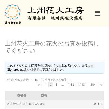
内
容
メ
を
ニ
ス
ュ
キ
ー
ッ
プ
上州花火工房の花火の写真を投稿し
てください。
このトピックには17,757件の返信、1人の参加者があり、最後に
Zionprova
により
46分前
に更新されました。
15件の投稿を表示中 - 16 - 30件目 (全17,759件中)
←
1
2
3
…
1,182
1,183
1,184
→
投稿者
投稿
2026年4月15日 1:10 AM
#1111
返信