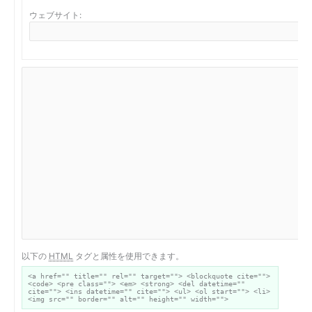
ウェブサイト:
以下の
HTML
タグと属性を使用できます。
<a href="" title="" rel="" target=""> <blockquote cite="">
<code> <pre class=""> <em> <strong> <del datetime=""
cite=""> <ins datetime="" cite=""> <ul> <ol start=""> <li>
<img src="" border="" alt="" height="" width="">