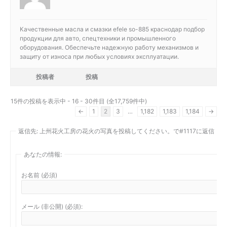
Качественные масла и смазки
efele so-885 краснодар подбор
продукции для авто, спецтехники и промышленного
оборудования. Обеспечьте надежную работу механизмов и
защиту от износа при любых условиях эксплуатации.
投稿者
投稿
15件の投稿を表示中 - 16 - 30件目 (全17,759件中)
←
1
2
3
…
1,182
1,183
1,184
→
返信先: 上州花火工房の花火の写真を投稿してください。で#1117に返信
あなたの情報:
お名前 (必須)
メール (非公開) (必須):