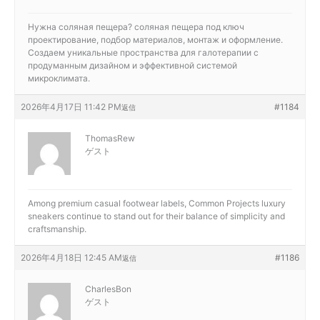
Нужна соляная пещера?
соляная пещера под ключ
проектирование, подбор материалов, монтаж и оформление.
Создаем уникальные пространства для галотерапии с
продуманным дизайном и эффективной системой
микроклимата.
2026年4月17日 11:42 PM
#1184
返信
ThomasRew
ゲスト
Among premium casual footwear labels,
Common Projects luxury
sneakers continue to stand out for their balance of simplicity and
craftsmanship.
2026年4月18日 12:45 AM
#1186
返信
CharlesBon
ゲスト