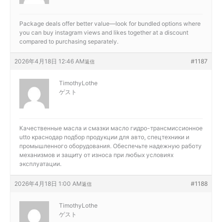
Package deals offer better value—look for bundled options where
you can
buy instagram views and likes together at a discount
compared to purchasing separately.
2026年4月18日 12:46 AM
#1187
返信
TimothyLothe
ゲスト
Качественные масла и смазки
масло гидро-трансмиссионное
utto краснодар подбор продукции для авто, спецтехники и
промышленного оборудования. Обеспечьте надежную работу
механизмов и защиту от износа при любых условиях
эксплуатации.
2026年4月18日 1:00 AM
#1188
返信
TimothyLothe
ゲスト