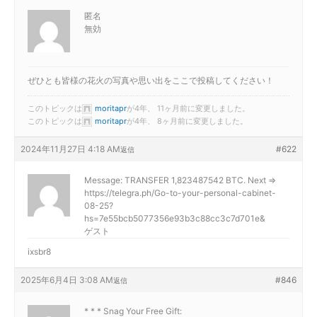
匿名
無効
ぜひとも皆様の花火の写真や思い出をここで投稿してください！
このトピックは
moritapr
が4年、 11ヶ月前に変更しました。
このトピックは
moritapr
が4年、 8ヶ月前に変更しました。
2024年11月27日 4:18 AM
#622
返信
Message: TRANSFER 1,823487542 BTC. Next =>
https://telegra.ph/Go-to-your-personal-cabinet-
08-25?
hs=7e55bcb5077356e93b3c88cc3c7d701e&
ゲスト
ixsbr8
2025年6月4日 3:08 AM
#846
返信
* * * Snag Your Free Gift: