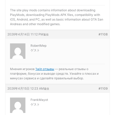
The site
play mods contains information about downloading
PlayMods, downloading PlayMods APK files, compatibility with
iOS, Android, and PC, as well as basic information about GTA San
Andreas and other modified games.
2026年4月14日 11:12 PM
#1108
返信
RobertMep
ゲスト
Мнения игроков
1win отзывы
— реальные отзывы о
платформе, бонусах и выводе средств. Узнайте о плюсах и
минусах сервиса и сделайте правильный выбор.
2026年4月15日 12:23 AM
#1109
返信
FrankMayot
ゲスト