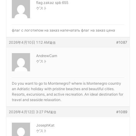
flag zakaz spb 655
ゲスト
флаг с логотипом на заказ
напечатать флаг на заказ цена
2026年4月10日 1:12 AM
#1087
返信
AndrewCam
ゲスト
Do you want to go to Montenegro?
where is Montenegro country
an Adriatic holiday with pristine beaches and beautiful cities.
Resorts, excursions, and active recreation. An ideal destination for
travel and seaside relaxation.
2026年4月12日 3:27 PM
#1089
返信
JosephKat
ゲスト