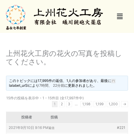
内
容
メ
を
ニ
ス
ュ
キ
ー
ッ
プ
上州花火工房の花火の写真を投稿し
てください。
このトピックには17,995件の返信、1人の参加者があり、最後に
lalabet_urSi
により
7時間、 22分前
に更新されました。
15件の投稿を表示中 - 1 - 15件目 (全17,997件中)
1
2
3
…
1,198
1,199
1,200
→
投稿者
投稿
2021年9月10日 9:16 PM
#221
返信