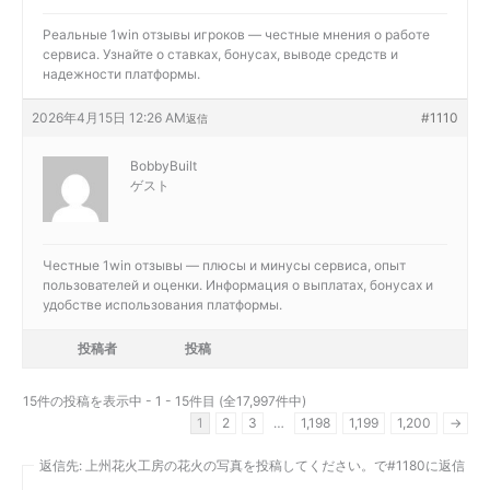
Реальные
1win отзывы игроков — честные мнения о работе
сервиса. Узнайте о ставках, бонусах, выводе средств и
надежности платформы.
2026年4月15日 12:26 AM
#1110
返信
BobbyBuilt
ゲスト
Честные
1win отзывы — плюсы и минусы сервиса, опыт
пользователей и оценки. Информация о выплатах, бонусах и
удобстве использования платформы.
投稿者
投稿
15件の投稿を表示中 - 1 - 15件目 (全17,997件中)
1
2
3
…
1,198
1,199
1,200
→
返信先: 上州花火工房の花火の写真を投稿してください。で#1180に返信