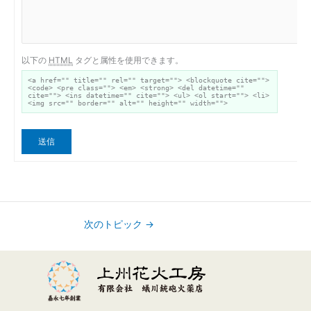
以下の
HTML
タグと属性を使用できます。
<a href="" title="" rel="" target=""> <blockquote cite="">
<code> <pre class=""> <em> <strong> <del datetime=""
cite=""> <ins datetime="" cite=""> <ul> <ol start=""> <li>
<img src="" border="" alt="" height="" width="">
送信
次のトピック
→