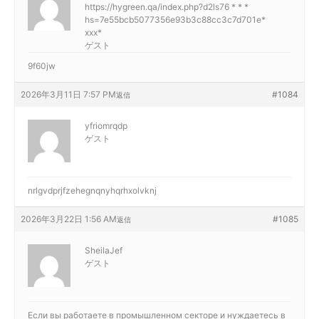
https://hygreen.qa/index.php?d2ls76 * * *
hs=7e55bcb5077356e93b3c88cc3c7d701e*
ххх*
ゲスト
9f60jw
2026年3月11日 7:57 PM
#1084
返信
yfriomrqdp
ゲスト
nrlgvdprjfzehegnqnyhqrhxolvknj
2026年3月22日 1:56 AM
#1085
返信
SheilaJef
ゲスト
Если вы работаете в промышленном секторе и нуждаетесь в