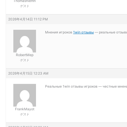
Thomashiemn
ゲスト
2026年4月14日 11:12 PM
Мнения игроков
1win отзывы
— реальные отзывы 
RobertMep
ゲスト
2026年4月15日 12:23 AM
Реальные
1win отзывы игроков — честные мнени
FrankMayot
ゲスト