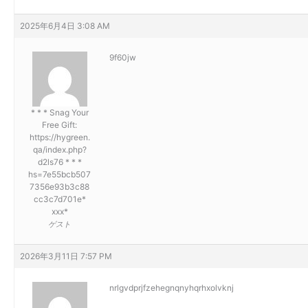
2025年6月4日 3:08 AM
9f60jw
* * * Snag Your
Free Gift:
https://hygreen.
qa/index.php?
d2ls76 * * *
hs=7e55bcb507
7356e93b3c88
cc3c7d701e*
ххх*
ゲスト
2026年3月11日 7:57 PM
nrlgvdprjfzehegnqnyhqrhxolvknj