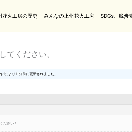
州花火工房の歴史
みんなの上州花火工房
SDGs、脱
稿してください。
qki
により
11分前
に更新されました。
ください！