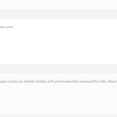
аказ цена
ro country an Adriatic holiday with pristine beaches and beautiful cities. Resorts