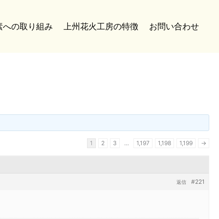
炭素への取り組み
上州花火工房の特徴
お問い合わせ
1
2
3
…
1,197
1,198
1,199
→
#221
返信