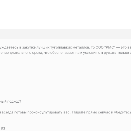
уждаетесь в закупке лучших тугоплавких металлов, то ООО “РМС” — это 
чение длительного срока, что обеспечивает нам условия отгружать тольк
тный подход?
 всегда готовы проконсультировать вас.. Пишите прямо сейчас и убедитес
 93