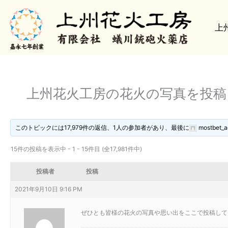
内
容
上
を
ス
キ
ッ
プ
上州花火工房の花火の写真を投
このトピックには17,979件の返信、1人の参加者があり、最後に
mostbet_a
15件の投稿を表示中 - 1 - 15件目 (全17,981件中)
投稿者
投稿
2021年9月10日 9:16 PM
ぜひとも皆様の花火の写真や思い出をここで投稿して