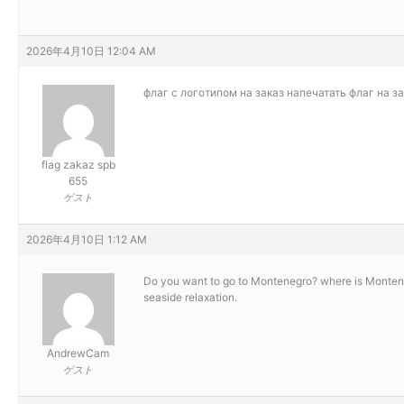
2026年4月10日 12:04 AM
флаг с логотипом на заказ
напечатать флаг на з
flag zakaz spb
655
ゲスト
2026年4月10日 1:12 AM
Do you want to go to Montenegro?
where is Monteneg
seaside relaxation.
AndrewCam
ゲスト