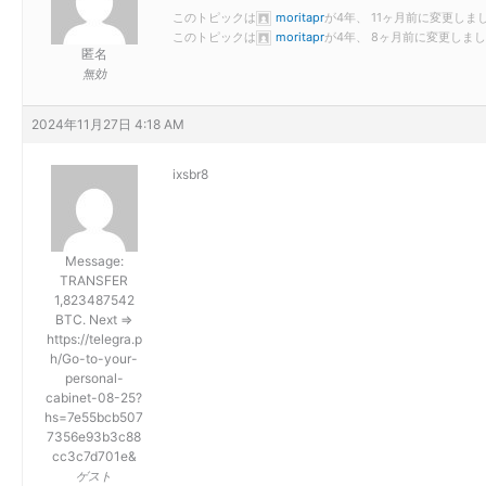
このトピックは
moritapr
が4年、 11ヶ月前に変更しま
このトピックは
moritapr
が4年、 8ヶ月前に変更しま
匿名
無効
2024年11月27日 4:18 AM
ixsbr8
Message:
TRANSFER
1,823487542
BTC. Next =>
https://telegra.p
h/Go-to-your-
personal-
cabinet-08-25?
hs=7e55bcb507
7356e93b3c88
cc3c7d701e&
ゲスト