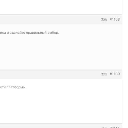
#1108
返信
виса и сделайте правильный выбор.
#1109
返信
ости платформы.