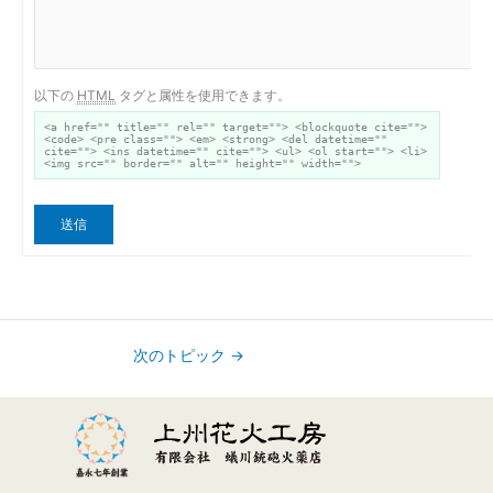
以下の
HTML
タグと属性を使用できます。
<a href="" title="" rel="" target=""> <blockquote cite="">
<code> <pre class=""> <em> <strong> <del datetime=""
cite=""> <ins datetime="" cite=""> <ul> <ol start=""> <li>
<img src="" border="" alt="" height="" width="">
送信
次のトピック
→