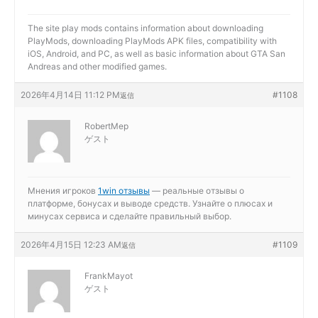
The site
play mods contains information about downloading
PlayMods, downloading PlayMods APK files, compatibility with
iOS, Android, and PC, as well as basic information about GTA San
Andreas and other modified games.
2026年4月14日 11:12 PM
#1108
返信
RobertMep
ゲスト
Мнения игроков
1win отзывы
— реальные отзывы о
платформе, бонусах и выводе средств. Узнайте о плюсах и
минусах сервиса и сделайте правильный выбор.
2026年4月15日 12:23 AM
#1109
返信
FrankMayot
ゲスト