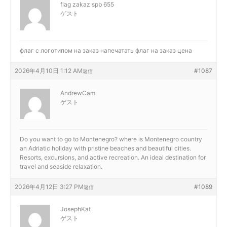
flag zakaz spb 655
ゲスト
флаг с логотипом на заказ
напечатать флаг на заказ цена
2026年4月10日 1:12 AM
#1087
返信
AndrewCam
ゲスト
Do you want to go to Montenegro?
where is Montenegro country
an Adriatic holiday with pristine beaches and beautiful cities.
Resorts, excursions, and active recreation. An ideal destination for
travel and seaside relaxation.
2026年4月12日 3:27 PM
#1089
返信
JosephKat
ゲスト