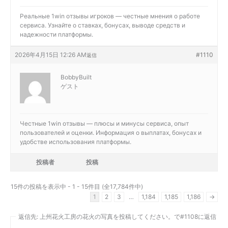
Реальные
1win отзывы игроков — честные мнения о работе
сервиса. Узнайте о ставках, бонусах, выводе средств и
надежности платформы.
2026年4月15日 12:26 AM
#1110
返信
BobbyBuilt
ゲスト
Честные
1win отзывы — плюсы и минусы сервиса, опыт
пользователей и оценки. Информация о выплатах, бонусах и
удобстве использования платформы.
投稿者
投稿
15件の投稿を表示中 - 1 - 15件目 (全17,784件中)
1
2
3
…
1,184
1,185
1,186
→
返信先: 上州花火工房の花火の写真を投稿してください。で#1108に返信