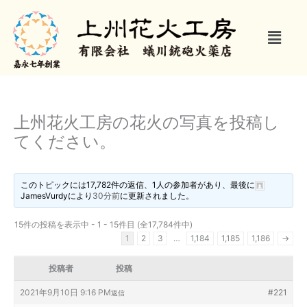
内
容
メ
を
ニ
ス
ュ
キ
ー
ッ
プ
上州花火工房の花火の写真を投稿し
てください。
このトピックには17,782件の返信、1人の参加者があり、最後に
JamesVurdy
により
30分前
に更新されました。
15件の投稿を表示中 - 1 - 15件目 (全17,784件中)
1
2
3
…
1,184
1,185
1,186
→
投稿者
投稿
2021年9月10日 9:16 PM
#221
返信