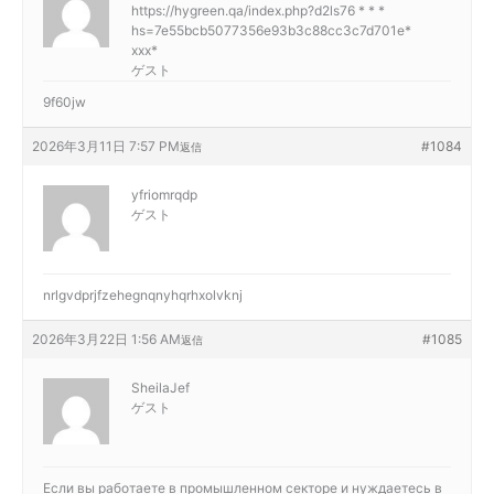
https://hygreen.qa/index.php?d2ls76 * * *
hs=7e55bcb5077356e93b3c88cc3c7d701e*
ххх*
ゲスト
9f60jw
2026年3月11日 7:57 PM
#1084
返信
yfriomrqdp
ゲスト
nrlgvdprjfzehegnqnyhqrhxolvknj
2026年3月22日 1:56 AM
#1085
返信
SheilaJef
ゲスト
Если вы работаете в промышленном секторе и нуждаетесь в