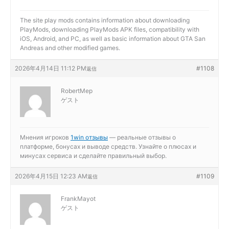
The site
play mods contains information about downloading
PlayMods, downloading PlayMods APK files, compatibility with
iOS, Android, and PC, as well as basic information about GTA San
Andreas and other modified games.
2026年4月14日 11:12 PM
#1108
返信
RobertMep
ゲスト
Мнения игроков
1win отзывы
— реальные отзывы о
платформе, бонусах и выводе средств. Узнайте о плюсах и
минусах сервиса и сделайте правильный выбор.
2026年4月15日 12:23 AM
#1109
返信
FrankMayot
ゲスト