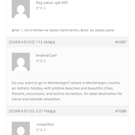
flag zakaz spb 655
ゲスト
флаг с логотипом на заказ
напечатать флаг на заказ цена
2026年4月10日 1:12 AM
#1087
返信
AndrewCam
ゲスト
Do you want to go to Montenegro?
where is Montenegro country
an Adriatic holiday with pristine beaches and beautiful cities.
Resorts, excursions, and active recreation. An ideal destination for
travel and seaside relaxation.
2026年4月12日 3:27 PM
#1089
返信
JosephKat
ゲスト