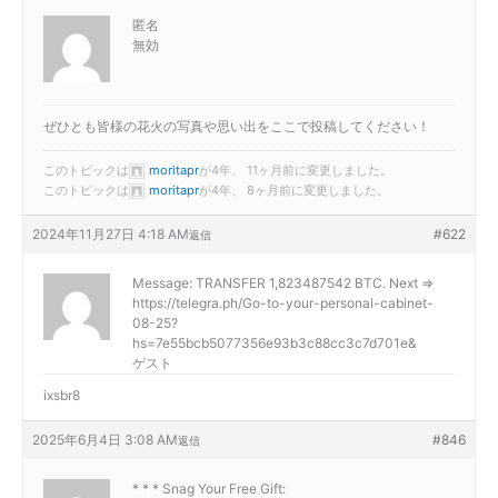
匿名
無効
ぜひとも皆様の花火の写真や思い出をここで投稿してください！
このトピックは
moritapr
が4年、 11ヶ月前に変更しました。
このトピックは
moritapr
が4年、 8ヶ月前に変更しました。
2024年11月27日 4:18 AM
#622
返信
Message: TRANSFER 1,823487542 BTC. Next =>
https://telegra.ph/Go-to-your-personal-cabinet-
08-25?
hs=7e55bcb5077356e93b3c88cc3c7d701e&
ゲスト
ixsbr8
2025年6月4日 3:08 AM
#846
返信
* * * Snag Your Free Gift: