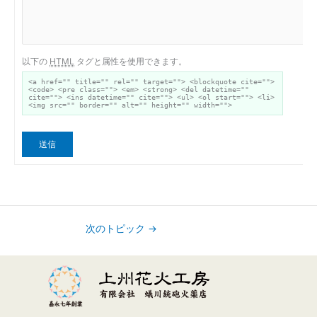
以下の
HTML
タグと属性を使用できます。
<a href="" title="" rel="" target=""> <blockquote cite="">
<code> <pre class=""> <em> <strong> <del datetime=""
cite=""> <ins datetime="" cite=""> <ul> <ol start=""> <li>
<img src="" border="" alt="" height="" width="">
送信
次のトピック
→