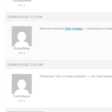
Thomashiemn
ゲスト
2026年4月14日 11:12 PM
Мнения игроков
1win отзывы
— реальные отзывы 
RobertMep
ゲスト
2026年4月15日 12:23 AM
Реальные
1win отзывы игроков — честные мнени
FrankMayot
ゲスト