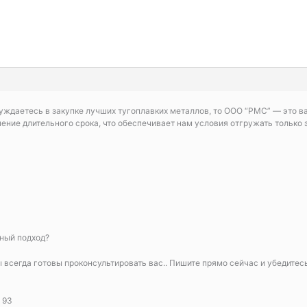
уждаетесь в закупке лучших тугоплавких металлов, то ООО “РМС” — это 
чение длительного срока, что обеспечивает нам условия отгружать тольк
тный подход?
 всегда готовы проконсультировать вас.. Пишите прямо сейчас и убедитес
 93