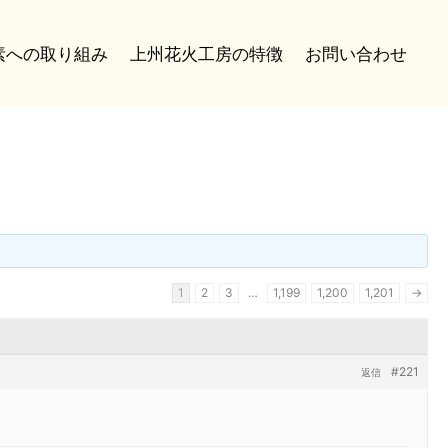
炭素への取り組み
上州花火工房の特徴
お問い合わせ
1
2
3
…
1,199
1,200
1,201
→
#221
返信