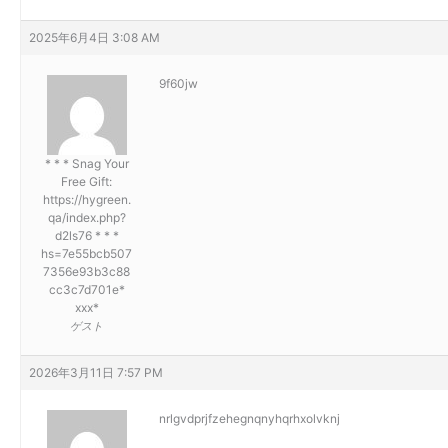
2025年6月4日 3:08 AM
9f60jw
* * * Snag Your
Free Gift:
https://hygreen.
qa/index.php?
d2ls76 * * *
hs=7e55bcb507
7356e93b3c88
cc3c7d701e*
ххх*
ゲスト
2026年3月11日 7:57 PM
nrlgvdprjfzehegnqnyhqrhxolvknj