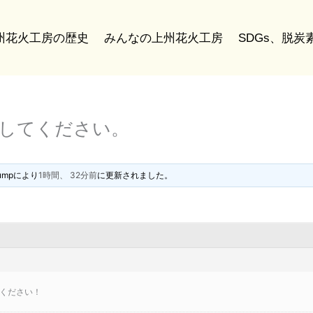
州花火工房の歴史
みんなの上州花火工房
SDGs、脱
稿してください。
ump
により
1時間、 32分前
に更新されました。
ください！