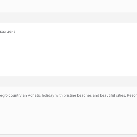
аказ цена
ro country an Adriatic holiday with pristine beaches and beautiful cities. Resorts