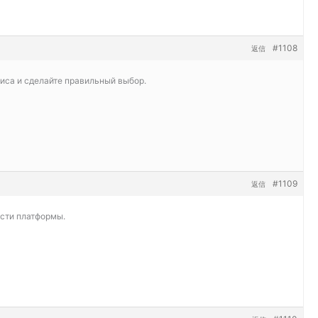
#1108
返信
виса и сделайте правильный выбор.
#1109
返信
ости платформы.