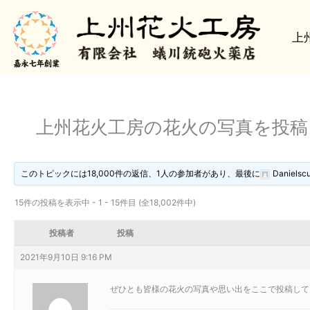
内
容
上
を
ス
キ
ッ
プ
上州花火工房の花火の写真を投
このトピックには18,000件の返信、1人の参加者があり、最後に
Danielsc
15件の投稿を表示中 - 1 - 15件目 (全18,002件中)
投稿者
投稿
2021年9月10日 9:16 PM
ぜひとも皆様の花火の写真や思い出をここで投稿して