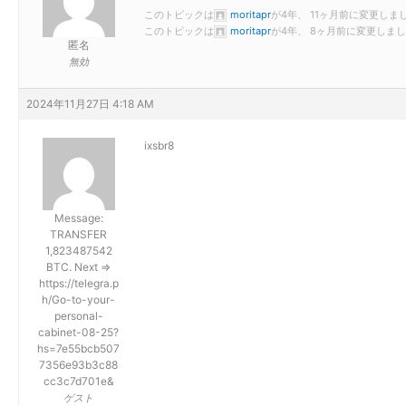
このトピックは
moritapr
が4年、 11ヶ月前に変更しま
このトピックは
moritapr
が4年、 8ヶ月前に変更しま
匿名
無効
2024年11月27日 4:18 AM
ixsbr8
Message:
TRANSFER
1,823487542
BTC. Next =>
https://telegra.p
h/Go-to-your-
personal-
cabinet-08-25?
hs=7e55bcb507
7356e93b3c88
cc3c7d701e&
ゲスト