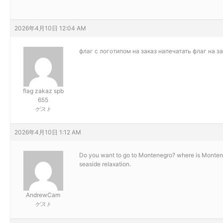
2026年4月10日 12:04 AM
флаг с логотипом на заказ
напечатать флаг на з
flag zakaz spb
655
ゲスト
2026年4月10日 1:12 AM
Do you want to go to Montenegro?
where is Monteneg
seaside relaxation.
AndrewCam
ゲスト