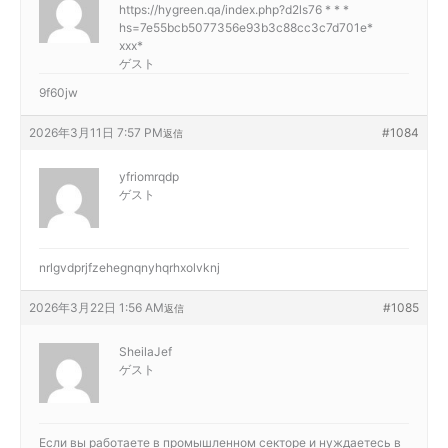
https://hygreen.qa/index.php?d2ls76 * * *
hs=7e55bcb5077356e93b3c88cc3c7d701e*
ххх*
ゲスト
9f60jw
2026年3月11日 7:57 PM
#1084
返信
yfriomrqdp
ゲスト
nrlgvdprjfzehegnqnyhqrhxolvknj
2026年3月22日 1:56 AM
#1085
返信
SheilaJef
ゲスト
Если вы работаете в промышленном секторе и нуждаетесь в