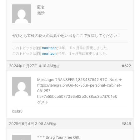
匿名
無効
ぜひとも皆様の花火の写真や思い出をここで投稿してください！
このトピックは
moritapr
が4年、 11ヶ月前に変更しました。
このトピックは
moritapr
が4年、 8ヶ月前に変更しました。
2024年11月27日 4:18 AM
#622
返信
Message: TRANSFER 1,823487542 BTC. Next =>
https://telegra.ph/Go-to-your-personal-cabinet-
08-25?
hs=7e55bcb5077356e93b3c88cc3c7d701e&
ゲスト
ixsbr8
2025年6月4日 3:08 AM
#846
返信
* * * Snag Your Free Gift: