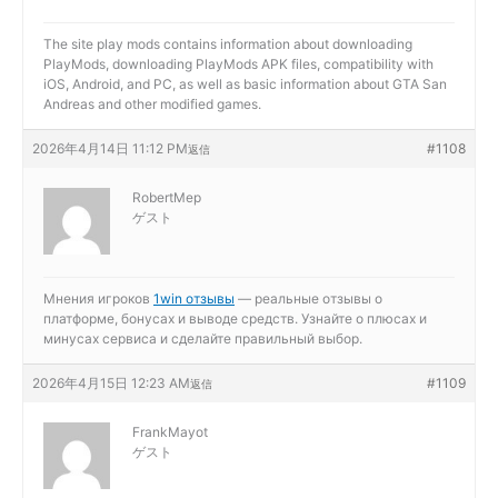
The site
play mods contains information about downloading
PlayMods, downloading PlayMods APK files, compatibility with
iOS, Android, and PC, as well as basic information about GTA San
Andreas and other modified games.
2026年4月14日 11:12 PM
#1108
返信
RobertMep
ゲスト
Мнения игроков
1win отзывы
— реальные отзывы о
платформе, бонусах и выводе средств. Узнайте о плюсах и
минусах сервиса и сделайте правильный выбор.
2026年4月15日 12:23 AM
#1109
返信
FrankMayot
ゲスト