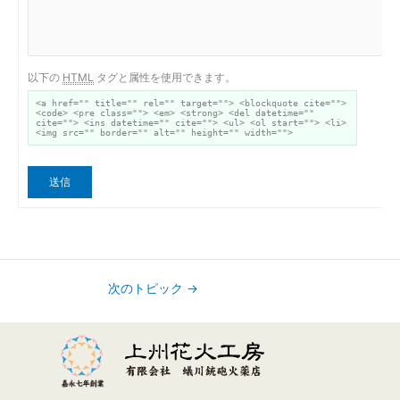
以下の
HTML
タグと属性を使用できます。
<a href="" title="" rel="" target=""> <blockquote cite="">
<code> <pre class=""> <em> <strong> <del datetime=""
cite=""> <ins datetime="" cite=""> <ul> <ol start=""> <li>
<img src="" border="" alt="" height="" width="">
送信
次のトピック
→