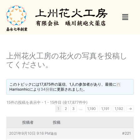
内
容
メ
を
ニ
ス
ュ
キ
ー
ッ
プ
上州花火工房の花火の写真を投稿し
てください。
このトピックには17,875件の返信、1人の参加者があり、最後に
Harrisonhic
により
34分前
に更新されました。
15件の投稿を表示中 - 1 - 15件目 (全17,877件中)
1
2
3
…
1,190
1,191
1,192
→
投稿者
投稿
2021年9月10日 9:16 PM
#221
返信