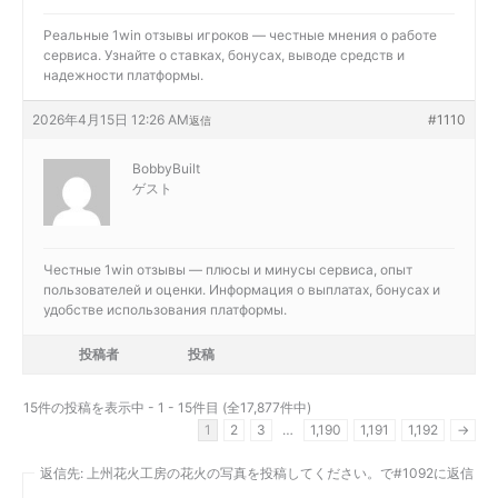
Реальные
1win отзывы игроков — честные мнения о работе
сервиса. Узнайте о ставках, бонусах, выводе средств и
надежности платформы.
2026年4月15日 12:26 AM
#1110
返信
BobbyBuilt
ゲスト
Честные
1win отзывы — плюсы и минусы сервиса, опыт
пользователей и оценки. Информация о выплатах, бонусах и
удобстве использования платформы.
投稿者
投稿
15件の投稿を表示中 - 1 - 15件目 (全17,877件中)
1
2
3
…
1,190
1,191
1,192
→
返信先: 上州花火工房の花火の写真を投稿してください。で#1092に返信