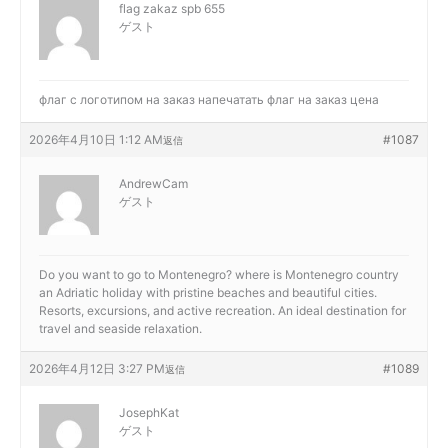
flag zakaz spb 655
ゲスト
флаг с логотипом на заказ
напечатать флаг на заказ цена
2026年4月10日 1:12 AM
#1087
返信
AndrewCam
ゲスト
Do you want to go to Montenegro?
where is Montenegro country
an Adriatic holiday with pristine beaches and beautiful cities.
Resorts, excursions, and active recreation. An ideal destination for
travel and seaside relaxation.
2026年4月12日 3:27 PM
#1089
返信
JosephKat
ゲスト